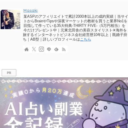
Masaki
某ASPのアフィリエイトで累計2000本以上の成約実績｜当サ
トからBrainやTipsや深夜マーケットの教材を買うと業界No1を
目指して作っている35大特典-THIRTY FIVE-（5万円相当）を
今だけプレゼント中｜元東北田舎の美容スタイリスト✈海外を
旅するインターネットビジネス会社経営歴10年以上｜既婚子持
ち｜AB型｜詳しいプロフィールは
こちら
PR