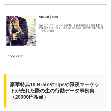
Masaki｜note
自由なライフスタイルを実現する資産構築法｜元東北田舎
の美容スタイリスト✈海外を旅する会社経営歴10年｜既婚
子持ち｜AB型
note.com
豪華特典10.BrainやTipsや深夜マーケッ
トが売れた際の生の行動データ事例集
（20000円相当）