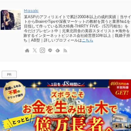
Masaki
某ASPのアフィリエイトで累計2000本以上の成約実績｜当サ
トからBrainやTipsや深夜マーケットの教材を買うと業界No1を
目指して作っている35大特典-THIRTY FIVE-（5万円相当）を
今だけプレゼント中｜元東北田舎の美容スタイリスト✈海外を
旅するインターネットビジネス会社経営歴10年以上｜既婚子持
ち｜AB型｜詳しいプロフィールは
こちら
PR