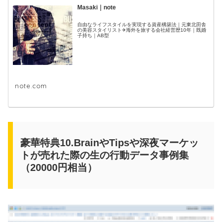
Masaki｜note
自由なライフスタイルを実現する資産構築法｜元東北田舎
の美容スタイリスト✈海外を旅する会社経営歴10年｜既婚
子持ち｜AB型
note.com
豪華特典10.BrainやTipsや深夜マーケッ
トが売れた際の生の行動データ事例集
（20000円相当）