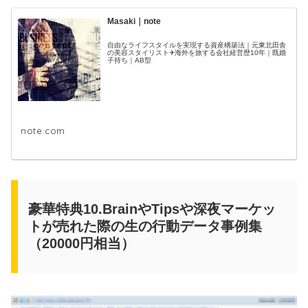
Masaki｜note
自由なライフスタイルを実現する資産構築法｜元東北田舎
の美容スタイリスト✈海外を旅する会社経営歴10年｜既婚
子持ち｜AB型
note.com
豪華特典10.BrainやTipsや深夜マーケッ
トが売れた際の生の行動データ事例集
（20000円相当）