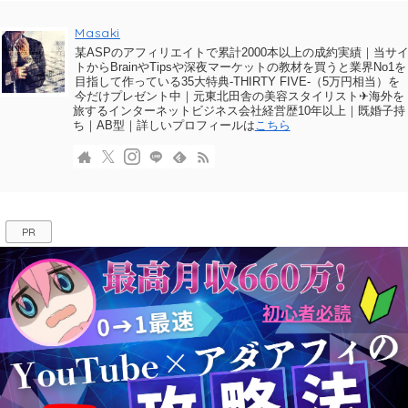
Masaki
某ASPのアフィリエイトで累計2000本以上の成約実績｜当サ
トからBrainやTipsや深夜マーケットの教材を買うと業界No1を
目指して作っている35大特典-THIRTY FIVE-（5万円相当）を
今だけプレゼント中｜元東北田舎の美容スタイリスト✈海外を
旅するインターネットビジネス会社経営歴10年以上｜既婚子持
ち｜AB型｜詳しいプロフィールは
こちら
PR