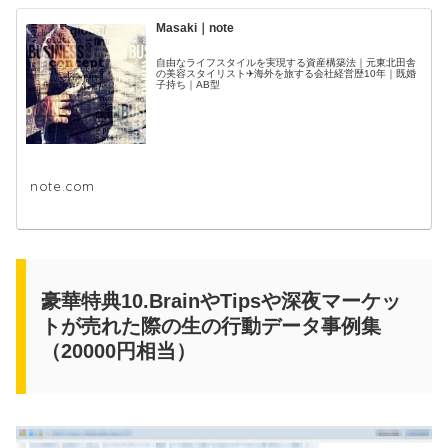
Masaki｜note
自由なライフスタイルを実現する資産構築法｜元東北田舎
の美容スタイリスト✈海外を旅する会社経営歴10年｜既婚
子持ち｜AB型
note.com
豪華特典10.BrainやTipsや深夜マーケッ
トが売れた際の生の行動データ事例集
（20000円相当）