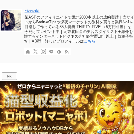
Masaki
某ASPのアフィリエイトで累計2000本以上の成約実績｜当サ
トからBrainやTipsや深夜マーケットの教材を買うと業界No1を
目指して作っている35大特典-THIRTY FIVE-（5万円相当）を
今だけプレゼント中｜元東北田舎の美容スタイリスト✈海外を
旅するインターネットビジネス会社経営歴10年以上｜既婚子持
ち｜AB型｜詳しいプロフィールは
こちら
PR