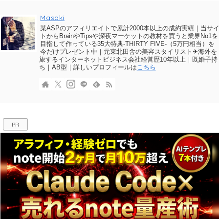
Masaki
某ASPのアフィリエイトで累計2000本以上の成約実績｜当サ
トからBrainやTipsや深夜マーケットの教材を買うと業界No1を
目指して作っている35大特典-THIRTY FIVE-（5万円相当）を
今だけプレゼント中｜元東北田舎の美容スタイリスト✈海外を
旅するインターネットビジネス会社経営歴10年以上｜既婚子持
ち｜AB型｜詳しいプロフィールは
こちら
PR