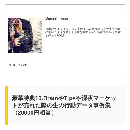
Masaki｜note
自由なライフスタイルを実現する資産構築法｜元東北田舎
の美容スタイリスト✈海外を旅する会社経営歴10年｜既婚
子持ち｜AB型
note.com
豪華特典10.BrainやTipsや深夜マーケッ
トが売れた際の生の行動データ事例集
（20000円相当）