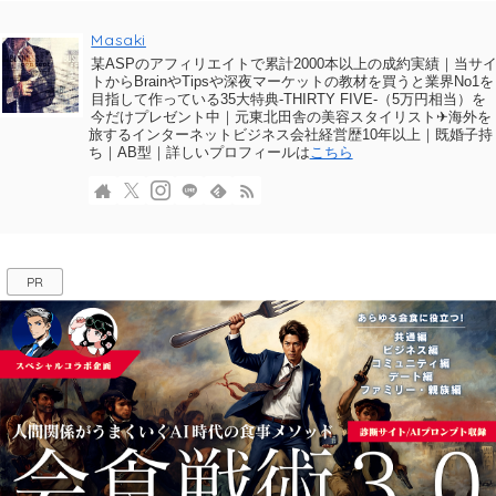
Masaki
某ASPのアフィリエイトで累計2000本以上の成約実績｜当サ
トからBrainやTipsや深夜マーケットの教材を買うと業界No1を
目指して作っている35大特典-THIRTY FIVE-（5万円相当）を
今だけプレゼント中｜元東北田舎の美容スタイリスト✈海外を
旅するインターネットビジネス会社経営歴10年以上｜既婚子持
ち｜AB型｜詳しいプロフィールは
こちら
PR