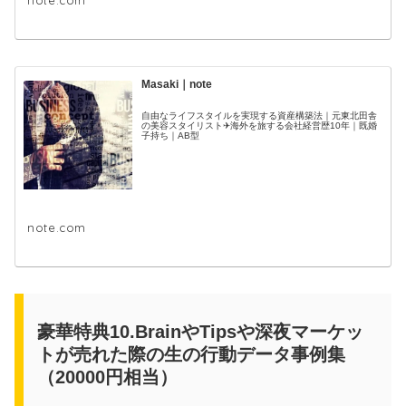
note.com
Masaki｜note
自由なライフスタイルを実現する資産構築法｜元東北田舎
の美容スタイリスト✈海外を旅する会社経営歴10年｜既婚
子持ち｜AB型
note.com
豪華特典10.BrainやTipsや深夜マーケッ
トが売れた際の生の行動データ事例集
（20000円相当）