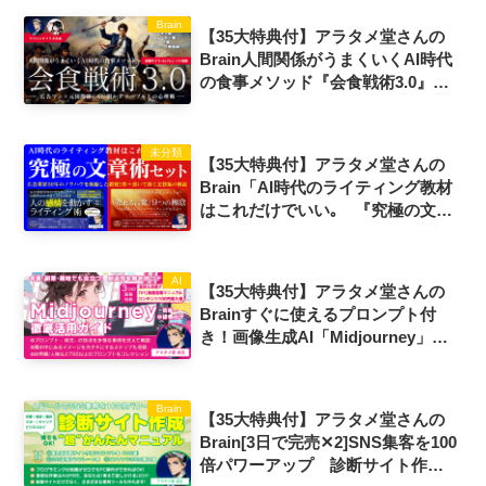
Brain
【35大特典付】アラタメ堂さんの
Brain人間関係がうまくいくAI時代
の食事メソッド『会食戦術3.0』
ー広告マン×元国際線CAが明かす
テーブル上の心理戦ー評判口コミ感
想レビュー
未分類
【35大特典付】アラタメ堂さんの
Brain「AI時代のライティング教材
はこれだけでいい｡ 『究極の文章
術セット』広告業界30年のノウハ
ウを凝縮した教材2作＋書いて稼ぐ
全技術の解説」評判口コミ感想レビ
AI
【35大特典付】アラタメ堂さんの
ュー
Brainすぐに使えるプロンプト付
き！画像生成AI「Midjourney」徹
底活用ガイド［初級〜中級者向け］
評判口コミ感想レビュー
Brain
【35大特典付】アラタメ堂さんの
Brain[3日で完売✕2]SNS集客を100
倍パワーアップ 診断サイト作