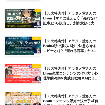
成“超”かんたんマニュアル 恋愛
｜美容｜マネー｜キャリア｜趣味｜
学習…何でもOK! 情報＋特典追
AI
【35大特典付】アラタメ堂さんの
加!!評判口コミ感想レビュー
Brain【すぐに使える!】｢売れない
記事｣から脱出し、創作意欲に火を
つける! AI×note 究極の7プロンプ
ト評判口コミ感想レビュー
Brain
【35大特典付】アラタメ堂さんの
Brain3秒で掴み､5秒で決意させる
コピーとは?『売れる言葉』6つの
極意 〜AI時代の広告コピーライテ
ィングを学ぶ〜評判口コミ感想レビ
ュー
Brain
【35大特典付】アラタメ堂さんの
Brain恋愛コンテンツの作り方：心
理学的洞察✕実践的戦略✕AIによる
恋愛コンテンツクリエイター向け制
作キット評判口コミ感想レビュー
Brain
【35大特典付】アラタメ堂さんの
Brainコンテンツ販売の決め手=｢何