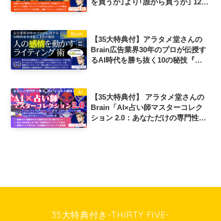
を買うか｣より｢誰から買うか｣ 12の
タイプ診断で発見! 最強カリスマ戦
略評判口コミ感想レビュー
Brain
【35大特典付】アラタメ堂さんの
Brain広告業界30年のプロが伝授す
るAI時代を勝ち抜く10の秘技『人
の感情を動かすライティング術』評
判口コミ感想レビュー
AI
【35大特典付】 アラタメ堂さんの
Brain「AI×占い師マスターコレク
ション 2.0：あなただけの専門性で
輝く占いビジネス創造バイブル ～
AIが”ニッチな強み”を発見！技術
ゼロ・知識ゼロから最短3日でデビ
ュー！～」評判口コミ感想レビュー
35大特典付き-THIRTY FIVE-