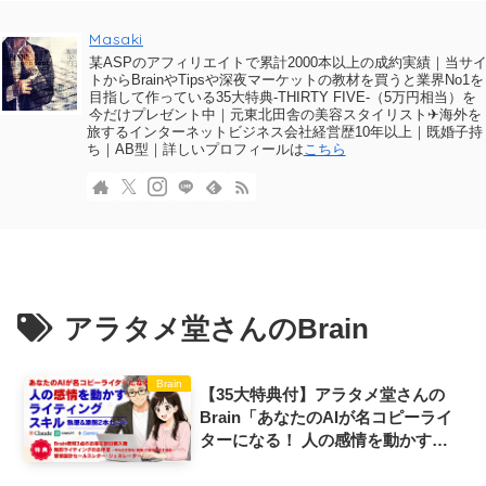
Masaki
某ASPのアフィリエイトで累計2000本以上の成約実績｜当サ
トからBrainやTipsや深夜マーケットの教材を買うと業界No1を
目指して作っている35大特典-THIRTY FIVE-（5万円相当）を
今だけプレゼント中｜元東北田舎の美容スタイリスト✈海外を
旅するインターネットビジネス会社経営歴10年以上｜既婚子持
ち｜AB型｜詳しいプロフィールは
こちら
アラタメ堂さんのBrain
Brain
【35大特典付】アラタメ堂さんの
Brain「あなたのAIが名コピーライ
ターになる！ 人の感情を動かすラ
イティングスキル〜執筆＆添削2本
セット〜」評判口コミ感想レビュー