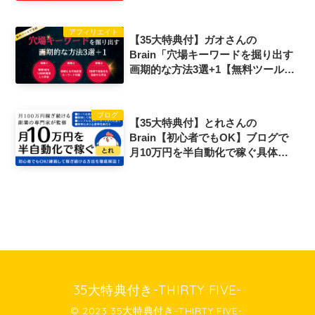
稼ぐための完全講義【先行者優位で
す】評判口コミ感想レビュー
アフィリエイト
【35大特典付】ガオさんの
Brain「穴場キーワードを掘り出す
画期的な方法3選+1【無料ツールの
み】」評判口コミ感想レビュー
ブログ
【35大特典付】とれさんの
Brain【初心者でもOK】ブログで
月10万円を半自動化で稼ぐ具体的
な手法【完全保存版】評判口コミ感
想レビュー
35大特典付き-THIRTY FIVE-
© 2023 35大特典付き-THIRTY FIVE-.