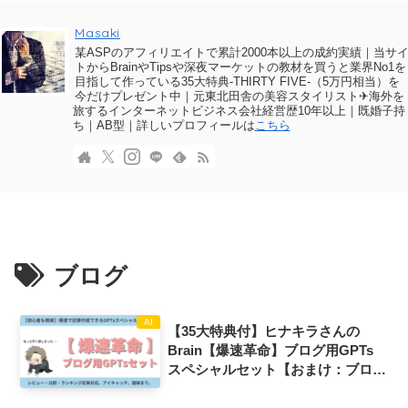
Masaki
某ASPのアフィリエイトで累計2000本以上の成約実績｜当サ
トからBrainやTipsや深夜マーケットの教材を買うと業界No1を
目指して作っている35大特典-THIRTY FIVE-（5万円相当）を
今だけプレゼント中｜元東北田舎の美容スタイリスト✈海外を
旅するインターネットビジネス会社経営歴10年以上｜既婚子持
ち｜AB型｜詳しいプロフィールは
こちら
ブログ
AI
【35大特典付】ヒナキラさんの
Brain【爆速革命】ブログ用GPTs
スペシャルセット【おまけ：ブログ
収益化ノウハウ】評判口コミ感想レ
ビュー