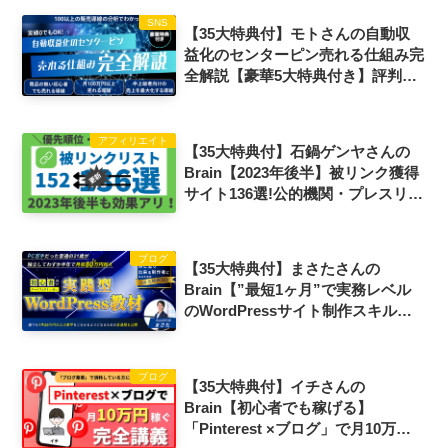
SNS
【35大特典付】モトさんの自動収
益化のセンターピン売れる仕組み完
全解説【豪華5大特典付き】評判口
コミ感想レビュー
アフィリエイト
【35大特典付】石鍋ゲンヤさんの
Brain【2023年後半】被リンク獲得
サイト136選!公的機関・プレスリリ
ースetc… 評判口コミ感想レビュー
ブログ
【35大特典付】まさたさんの
Brain【”最短1ヶ月”で実務レベル
のWordPressサイト制作スキルが
身につく】実践型WordPress教材
評判口コミ感想レビュー
ブログ
【35大特典付】イチさんの
Brain【初心者でも稼げる】
「Pinterest ×ブログ」で月10万円